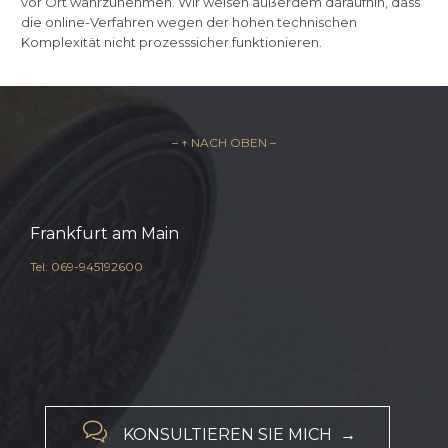
vor Ort wahrzunehmen. Wir weisen außerdem daraufhin, dass
die online-Verfahren wegen der hohen technischen
Komplexität nicht prozesssicher funktionieren.
– ↑ NACH OBEN –
Frankfurt am Main
Tel: 069-945192600

KONSULTIEREN SIE MICH →